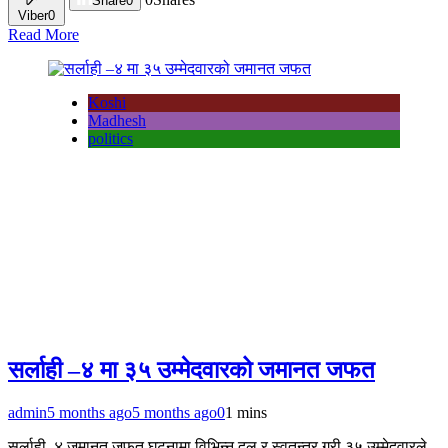
Share
0
Viber
0
Read More
Koshi
Madhesh
politics
सर्लाही –४ मा ३५ उम्मेदवारको जमानत जफत
admin
5 months ago
5 months ago
0
1 mins
सर्लाही–४ जमानत जफत घटनामा विभिन्न दल र स्वतन्त्र गरी ३५ उम्मेदवारले