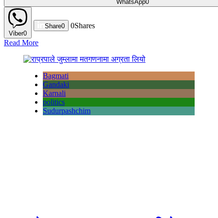
WhatsApp
0
0
Shares
Share
0
Viber
0
Read More
Bagmati
Gandaki
Karnali
politics
Sudurpashchim