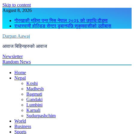
Skip to content
August 8, 2026
गोरखाकी महिमा पन्त मिस नेपाल २०२६ को उपाधि दौडमा
राधास्वामी होल्डिङ सेन्टर डुबानपछि सुकुमवासीको उठीबास
Darpan Aawaj
आवाज बिहिनहरुको आवाज
Newsletter
Random News
Home
Nepal
Koshi
Madhesh
Bagmati
Gandaki
Lumbini
Karnali
Sudurpashchim
World
Business
Sports