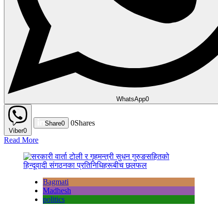
WhatsApp
0
0
Shares
Share
0
Viber
0
Read More
Bagmati
Madhesh
politics