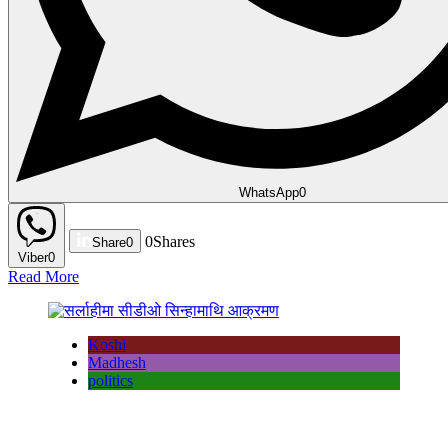
WhatsApp
0
0
Shares
Share
0
Viber
0
Read More
Koshi
Madhesh
politics