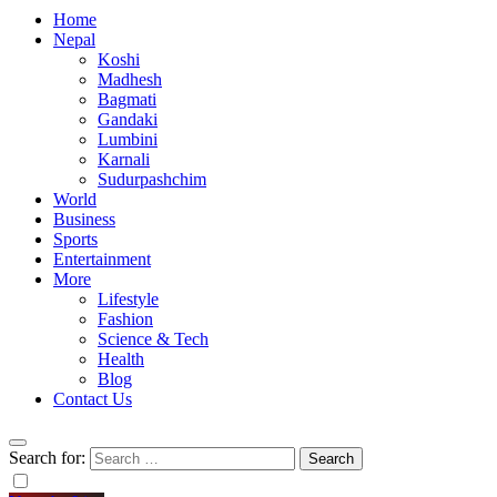
Home
Nepal
Koshi
Madhesh
Bagmati
Gandaki
Lumbini
Karnali
Sudurpashchim
World
Business
Sports
Entertainment
More
Lifestyle
Fashion
Science & Tech
Health
Blog
Contact Us
Search for: