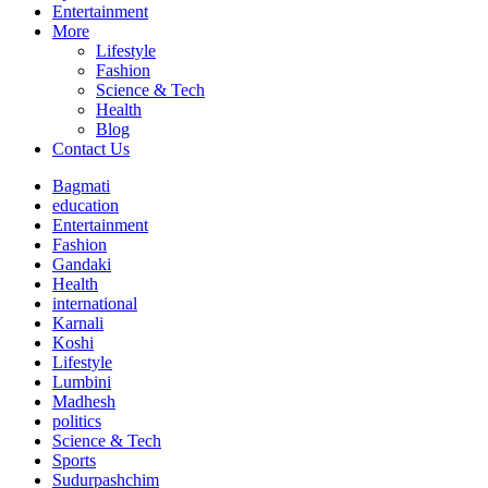
Entertainment
More
Lifestyle
Fashion
Science & Tech
Health
Blog
Contact Us
Bagmati
education
Entertainment
Fashion
Gandaki
Health
international
Karnali
Koshi
Lifestyle
Lumbini
Madhesh
politics
Science & Tech
Sports
Sudurpashchim