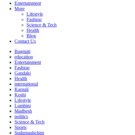
Entertainment
More
Lifestyle
Fashion
Science & Tech
Health
Blog
Contact Us
Bagmati
education
Entertainment
Fashion
Gandaki
Health
international
Karnali
Koshi
Lifestyle
Lumbini
Madhesh
politics
Science & Tech
Sports
Sudurpashchim