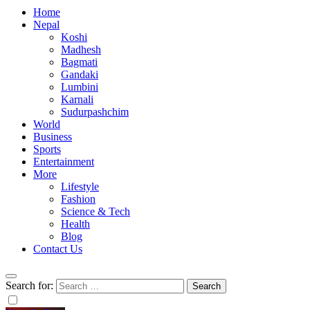
Home
Nepal
Koshi
Madhesh
Bagmati
Gandaki
Lumbini
Karnali
Sudurpashchim
World
Business
Sports
Entertainment
More
Lifestyle
Fashion
Science & Tech
Health
Blog
Contact Us
Search for: