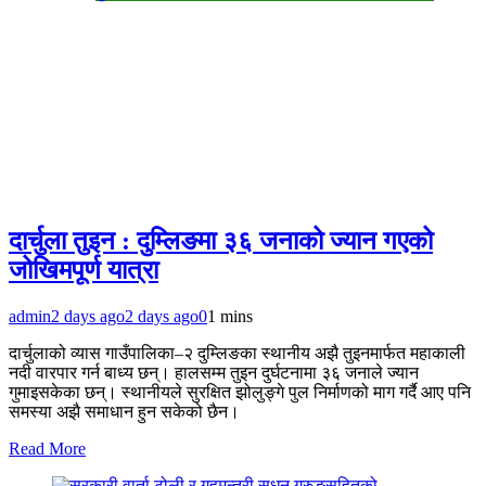
दार्चुला तुइन : दुम्लिङमा ३६ जनाको ज्यान गएको
जोखिमपूर्ण यात्रा
admin
2 days ago
2 days ago
0
1 mins
दार्चुलाको व्यास गाउँपालिका–२ दुम्लिङका स्थानीय अझै तुइनमार्फत महाकाली
नदी वारपार गर्न बाध्य छन्। हालसम्म तुइन दुर्घटनामा ३६ जनाले ज्यान
गुमाइसकेका छन्। स्थानीयले सुरक्षित झोलुङ्गे पुल निर्माणको माग गर्दै आए पनि
समस्या अझै समाधान हुन सकेको छैन।
Read More