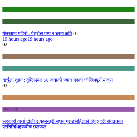
education
Gandaki
गोरखामा पहिरो : पेट्रोल पम्प र घरमा क्षति
01
19 hours ago
19 hours ago
02
Karnali
Sudurpashchim
दार्चुला तुइन : दुम्लिङमा ३६ जनाको ज्यान गएको जोखिमपूर्ण यात्रा
03
Bagmati
Madhesh
सरकारी वार्ता टोली र गृहमन्त्री सुधन गुरुङसहितको हिन्दूवादी संगठनका
प्रतिनिधिहरूबीच छलफल