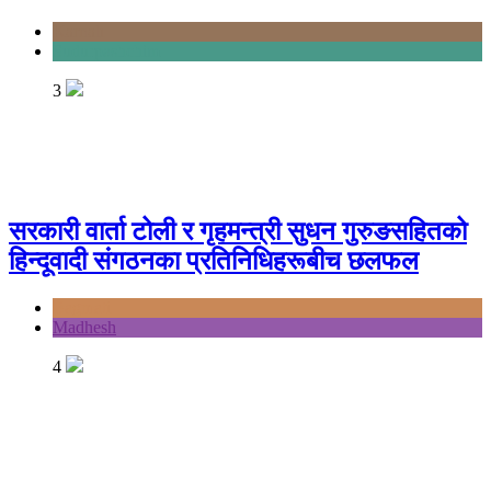
Karnali
Sudurpashchim
3
सरकारी वार्ता टोली र गृहमन्त्री सुधन गुरुङसहितको
हिन्दूवादी संगठनका प्रतिनिधिहरूबीच छलफल
Bagmati
Madhesh
4