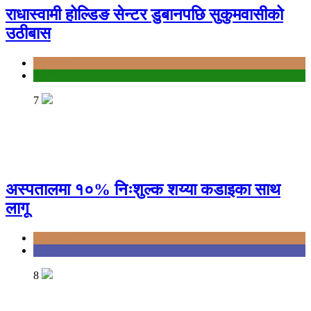
राधास्वामी होल्डिङ सेन्टर डुबानपछि सुकुमवासीको
उठीबास
Bagmati
दुर्घटना
7
अस्पतालमा १०% निःशुल्क शय्या कडाइका साथ
लागू
Bagmati
Health
8