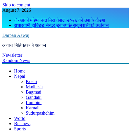
Skip to content
August 7, 2026
गोरखाकी महिमा पन्त मिस नेपाल २०२६ को उपाधि दौडमा
राधास्वामी होल्डिङ सेन्टर डुबानपछि सुकुमवासीको उठीबास
Darpan Aawaj
आवाज बिहिनहरुको आवाज
Newsletter
Random News
Home
Nepal
Koshi
Madhesh
Bagmati
Gandaki
Lumbini
Karnali
Sudurpashchim
World
Business
Sports