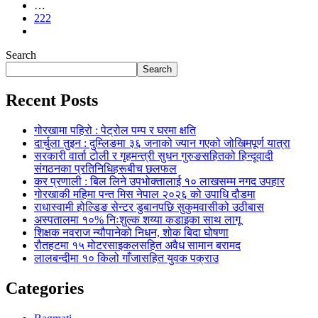
…
222
Search
Search
Recent Posts
गोरखामा पहिरो : पेट्रोल पम्प र घरमा क्षति
दार्चुला तुइन : दुम्लिङमा ३६ जनाको ज्यान गएको जोखिमपूर्ण यात्रा
सरकारी वार्ता टोली र गृहमन्त्री सुधन गुरुङसहितको हिन्दूवादी
संगठनका प्रतिनिधिहरूबीच छलफल
कर प्रणाली : बिल लिने उपभोक्तालाई १० लाखसम्म नगद उपहार
गोरखाकी महिमा पन्त मिस नेपाल २०२६ को उपाधि दौडमा
राधास्वामी होल्डिङ सेन्टर डुबानपछि सुकुमवासीको उठीबास
अस्पतालमा १०% निःशुल्क शय्या कडाइका साथ लागू
शिक्षक नवराज न्यौपानेको निधन, शोक बिदा घोषणा
रौतहटमा १५ मोटरसाइकलसहित अवैध सामान बरामद
लालबन्दीमा १० किलो गाँजासहित युवक पक्राउ
Categories