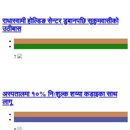
राधास्वामी होल्डिङ सेन्टर डुबानपछि सुकुमवासीको
उठीबास
Bagmati
दुर्घटना
7
अस्पतालमा १०% निःशुल्क शय्या कडाइका साथ
लागू
Bagmati
Health
8