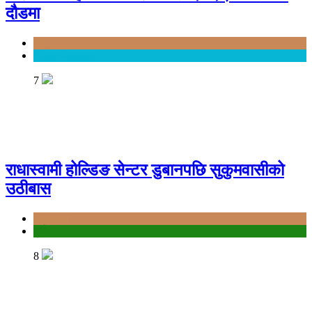
दौडमा
Bagmati
Entertainment
7
राधास्वामी होल्डिङ सेन्टर डुबानपछि सुकुमवासीको
उठीबास
Bagmati
दुर्घटना
8