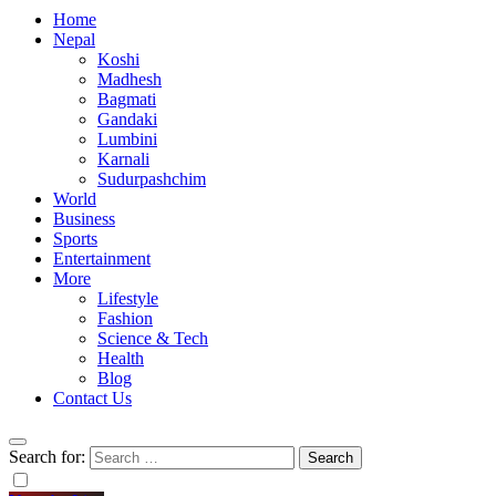
Home
Nepal
Koshi
Madhesh
Bagmati
Gandaki
Lumbini
Karnali
Sudurpashchim
World
Business
Sports
Entertainment
More
Lifestyle
Fashion
Science & Tech
Health
Blog
Contact Us
Search for: