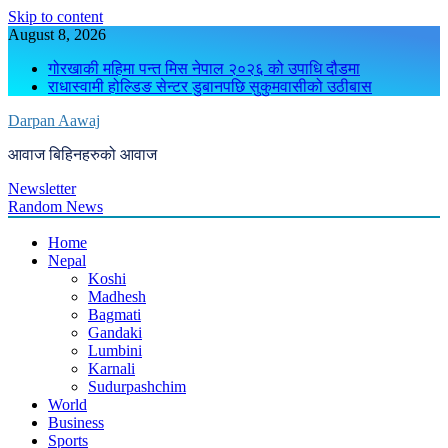
Skip to content
August 8, 2026
गोरखाकी महिमा पन्त मिस नेपाल २०२६ को उपाधि दौडमा
राधास्वामी होल्डिङ सेन्टर डुबानपछि सुकुमवासीको उठीबास
Darpan Aawaj
आवाज बिहिनहरुको आवाज
Newsletter
Random News
Home
Nepal
Koshi
Madhesh
Bagmati
Gandaki
Lumbini
Karnali
Sudurpashchim
World
Business
Sports