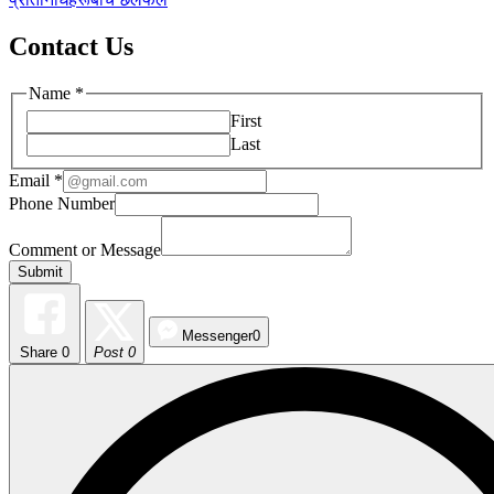
Contact Us
Name
*
First
Last
Email
*
Phone Number
Comment or Message
Submit
Messenger
0
Share
0
Post 0