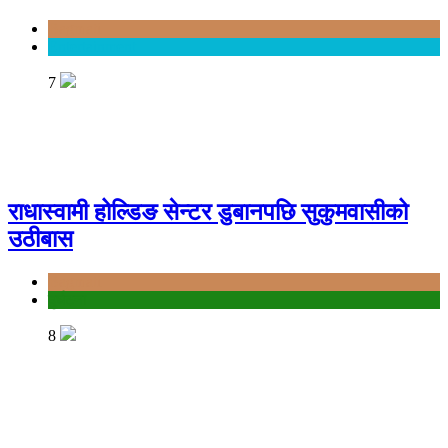
Bagmati
Entertainment
7
राधास्वामी होल्डिङ सेन्टर डुबानपछि सुकुमवासीको
उठीबास
Bagmati
दुर्घटना
8