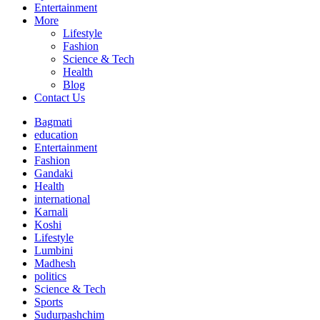
Entertainment
More
Lifestyle
Fashion
Science & Tech
Health
Blog
Contact Us
Bagmati
education
Entertainment
Fashion
Gandaki
Health
international
Karnali
Koshi
Lifestyle
Lumbini
Madhesh
politics
Science & Tech
Sports
Sudurpashchim