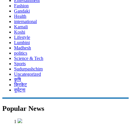
Entertainment
Fashion
Gandaki
Health
international
Karnali
Koshi
Lifestyle
Lumbini
Madhesh
politics
Science & Tech
Sports
Sudurpashchim
Uncategorized
कृषि
क्रिकेट
दुर्घटना
Popular News
1