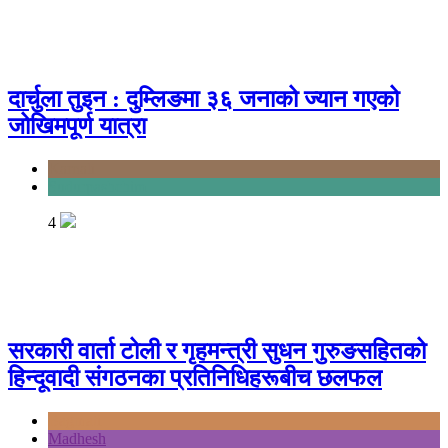
दार्चुला तुइन : दुम्लिङमा ३६ जनाको ज्यान गएको
जोखिमपूर्ण यात्रा
Karnali
Sudurpashchim
4
सरकारी वार्ता टोली र गृहमन्त्री सुधन गुरुङसहितको
हिन्दूवादी संगठनका प्रतिनिधिहरूबीच छलफल
Bagmati
Madhesh