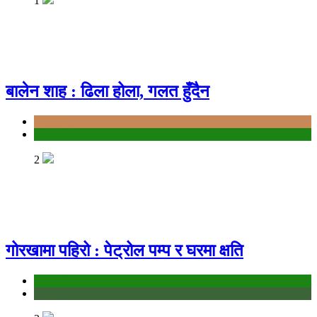
1
बालेन शाह : ढिला होला, गलत हुँदैन
Bagmati
politics
2
गोरखामा पहिरो : पेट्रोल पम्प र घरमा क्षति
education
Gandaki