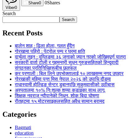
0
Shares
Share
0
Viber
0
Search
Search
Recent Posts
बालेन शाह : ढिला होला, गलत हुँदैन
गोरखामा पहिरो : पेट्रोल पम्प र घरमा क्षति
दार्चुला तुइन : दुम्लिङमा ३६ जनाको ज्यान गएको जोखिमपूर्ण यात्रा
सरकारी वार्ता टोली र गृहमन्त्री सुधन गुरुङसहितको हिन्दूवादी
संगठनका प्रतिनिधिहरूबीच छलफल
कर प्रणाली : बिल लिने उपभोक्तालाई १० लाखसम्म नगद उपहार
गोरखाकी महिमा पन्त मिस नेपाल २०२६ को उपाधि दौडमा
राधास्वामी होल्डिङ सेन्टर डुबानपछि सुकुमवासीको उठीबास
अस्पतालमा १०% निःशुल्क शय्या कडाइका साथ लागू
शिक्षक नवराज न्यौपानेको निधन, शोक बिदा घोषणा
रौतहटमा १५ मोटरसाइकलसहित अवैध सामान बरामद
Categories
Bagmati
education