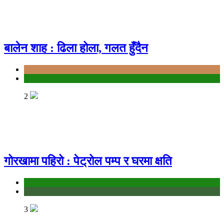
बालेन शाह : ढिला होला, गलत हुँदैन
Bagmati
politics
2
गोरखामा पहिरो : पेट्रोल पम्प र घरमा क्षति
education
Gandaki
3