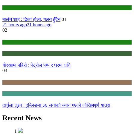
politics
बालेन शाह : ढिला होला, गलत हुँदैन
01
21 hours ago
21 hours ago
02
education
Gandaki
गोरखामा पहिरो : पेट्रोल पम्प र घरमा क्षति
03
Karnali
Sudurpashchim
दार्चुला तुइन : दुम्लिङमा ३६ जनाको ज्यान गएको जोखिमपूर्ण यात्रा
Recent News
1