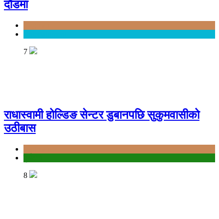
दौडमा
Bagmati
Entertainment
7
राधास्वामी होल्डिङ सेन्टर डुबानपछि सुकुमवासीको
उठीबास
Bagmati
दुर्घटना
8