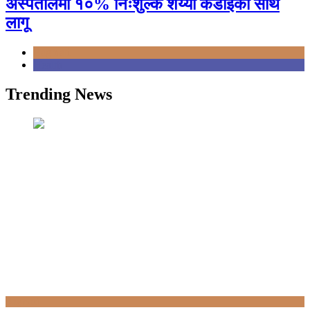
अस्पतालमा १०% निःशुल्क शय्या कडाइका साथ
लागू
Bagmati
Health
Trending News
Bagmati