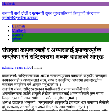
Madhesh
सरकारी वार्ता टोली र गृहमन्त्री सुधन गुरुङसहितको हिन्दूवादी संगठनका
प्रतिनिधिहरूबीच छलफल
Bagmati
Madhesh
politics
दुर्घटना
संसद्का कामकारबाही र अभ्यासलाई इमान्दारपूर्वक
सम्प्रेषण गर्न राष्ट्रियसभा अध्यक्ष दाहालको आग्रह
admin
2 years ago
0
1 mins
काठमाण्डौः राष्ट्रियसभाका अध्यक्ष नारायणप्रसाद दाहालले सङ्घीय संसद्का
कामकारबाही र अभ्यासलाई सत्य, तथ्य र वस्तुनिष्ठ आधारमा इमान्दारपूर्वक
समाचार सम्प्रेषण गर्न आग्रह गर्नुभएको छ ।
सङ्घीय संसद्, राष्ट्रियसभाका पदाधिकारी र सञ्चारकर्मीबीचको
अन्तरक्रियामा उहाँले आफूले लेखेका समाचारलाई आमनागरिकले कुन रुपमा
लिएका छन् भनी आत्मसमीक्षा गर्नसमेत अनुरोध गर्नुभयो ।
अध्यक्ष दाहालले भन्नुभयो, “पत्रकारले आफूप्रति इमान्दार भएर समाचार लेखेको
हो, त्यसलाई जनताले कुन रुपले लिए भनेर आत्मसमीक्षा गर्नुपर्छ ।”