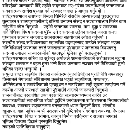
राष्ट्रियसभाका गतिविधि, साझा सहमति र निर्धारित कार्यसूचीका आधारमा अघि
बढिरहेको जानकारी दिँदै उहाँले सदनबाट भए÷गरेका उपलब्धिलाई जनतासमक्ष
सकारात्मक सन्देश प्रवाह गर्न सञ्चार जगत्लाई आग्रह गर्नुभयो ।
राष्ट्रियसभाका उपाध्यक्ष बिमला घिमिरेले संसदीय अभ्यासलाई चुस्तदुरुस्त
तुल्याउन र राज्यप्रणालीलाई बलियो बनाउन संसद् र सञ्चारमाध्यम मिलेर काम
गर्नुपर्नेमा जोड दिनुभयो । उहाँले जनताका समस्या, माग, मुद्धा र समाजका
गतिविधिका विषय सदनमा पु¥याउने र सदनमा उठेका सवाल जनता समक्ष
पु¥याउन सञ्चार जगत्बाट सकारात्मक सहयोगको अपेक्षा गर्नुभयो ।
सङ्घीय संसद् सचिवालयका महासचिव पद्मप्रसाद पाण्डेले संसद्मा भएका
गतिविधिलाई जस्ताका तस्तै जनतासमक्ष पु¥याउन र जनताका विषयवस्तु
सदनमा ल्याउन सञ्चारकर्मीको महत्वपूर्ण भूमिका हुने बताउनुभयो ।
राष्ट्रियसभाका सचिव डा सुरेन्द्र अर्यालले आमनागरिकको सरोकारका मुद्धामा
संसद्मा छलफल र बहस हुन्छ भन्ने विषय जनतामा सञ्चार गर्न मिडियाको ठूलो
भूमिका रहन्छ भन्नुभयो ।
संयुक्त राष्ट्र सङ्घीय विकास कार्यक्रम (युएनडिपी)का प्रतिनिधि यमबहादुर
किसानले नेपालको संविधानमा उल्लेख भएको सङ्घीयता, गणतन्त्र,
धर्मनिरेपक्षता र समावेशिताको प्रवद्र्धन र नागरिकमा सही सूचना सम्प्रेषण गर्ने
कार्यमा आफ्नो संस्थाले सहयोग पु¥याउँदै आएको जानकारी दिनुभयो ।
राजधानीबाट प्रकाशित तथा प्रसारित सञ्चारमाध्यमका करिब ३०
सञ्चारकर्मीको सहभागिता रहेको दुईदिने कार्यक्रममा राष्ट्रियसभा नियमावलीको
व्यवस्था, समाचार सङ्कलनमा पत्रकारले ध्यान दिनुपर्ने विषय, संसदीय
खुलापन, बाह्य पहुँचसम्बन्धी पत्रकारको दृष्टिकोण र वर्तमान अवस्था, नेपालमा
राष्ट्रियसभाः विगत र वर्तमान, कानुन निर्माण प्रक्रिया र सञ्चार जगत्को
भूमिका विषयमा विज्ञले प्रस्तुति दिनुहुनेछ ।
तपाइको प्रतिक्रिया राख्नुहोस्