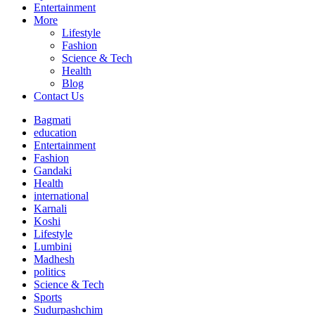
Entertainment
More
Lifestyle
Fashion
Science & Tech
Health
Blog
Contact Us
Bagmati
education
Entertainment
Fashion
Gandaki
Health
international
Karnali
Koshi
Lifestyle
Lumbini
Madhesh
politics
Science & Tech
Sports
Sudurpashchim