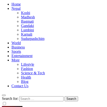
Home
Nepal
Koshi
Madhesh
Bagmati
Gandaki
Lumbini
Karnali
Sudurpashchim
World
Business
Sports
Entertainment
More
Lifestyle
Fashion
Science & Tech
Health
Blog
Contact Us
Search for: