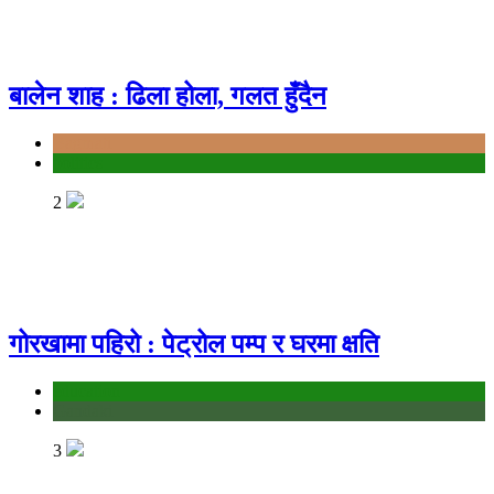
बालेन शाह : ढिला होला, गलत हुँदैन
Bagmati
politics
2
गोरखामा पहिरो : पेट्रोल पम्प र घरमा क्षति
education
Gandaki
3