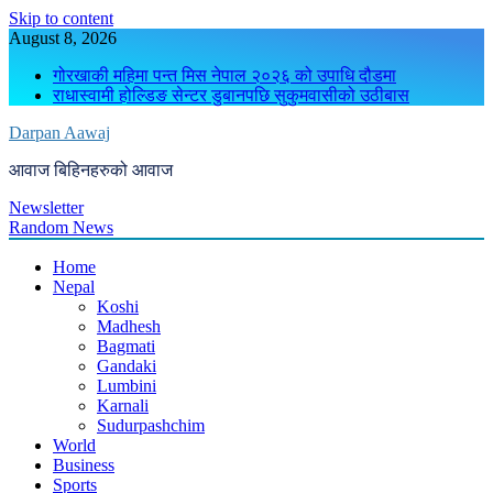
Skip to content
August 8, 2026
गोरखाकी महिमा पन्त मिस नेपाल २०२६ को उपाधि दौडमा
राधास्वामी होल्डिङ सेन्टर डुबानपछि सुकुमवासीको उठीबास
Darpan Aawaj
आवाज बिहिनहरुको आवाज
Newsletter
Random News
Home
Nepal
Koshi
Madhesh
Bagmati
Gandaki
Lumbini
Karnali
Sudurpashchim
World
Business
Sports