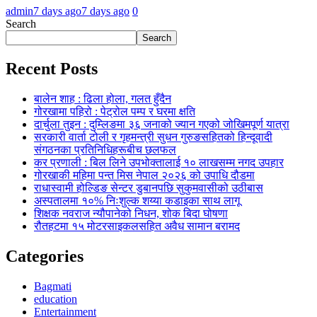
admin
7 days ago
7 days ago
0
Search
Search
Recent Posts
बालेन शाह : ढिला होला, गलत हुँदैन
गोरखामा पहिरो : पेट्रोल पम्प र घरमा क्षति
दार्चुला तुइन : दुम्लिङमा ३६ जनाको ज्यान गएको जोखिमपूर्ण यात्रा
सरकारी वार्ता टोली र गृहमन्त्री सुधन गुरुङसहितको हिन्दूवादी
संगठनका प्रतिनिधिहरूबीच छलफल
कर प्रणाली : बिल लिने उपभोक्तालाई १० लाखसम्म नगद उपहार
गोरखाकी महिमा पन्त मिस नेपाल २०२६ को उपाधि दौडमा
राधास्वामी होल्डिङ सेन्टर डुबानपछि सुकुमवासीको उठीबास
अस्पतालमा १०% निःशुल्क शय्या कडाइका साथ लागू
शिक्षक नवराज न्यौपानेको निधन, शोक बिदा घोषणा
रौतहटमा १५ मोटरसाइकलसहित अवैध सामान बरामद
Categories
Bagmati
education
Entertainment