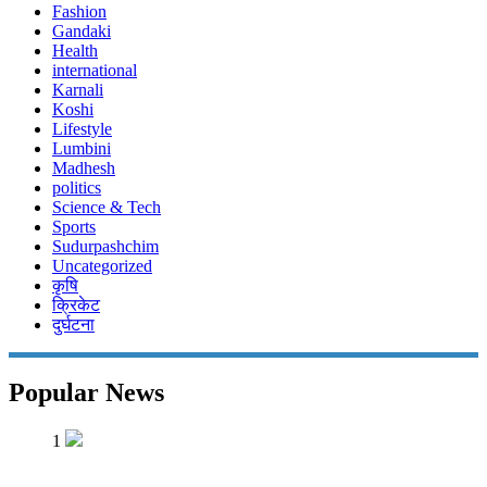
Fashion
Gandaki
Health
international
Karnali
Koshi
Lifestyle
Lumbini
Madhesh
politics
Science & Tech
Sports
Sudurpashchim
Uncategorized
कृषि
क्रिकेट
दुर्घटना
Popular News
1