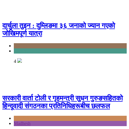
दार्चुला तुइन : दुम्लिङमा ३६ जनाको ज्यान गएको
जोखिमपूर्ण यात्रा
Karnali
Sudurpashchim
4
सरकारी वार्ता टोली र गृहमन्त्री सुधन गुरुङसहितको
हिन्दूवादी संगठनका प्रतिनिधिहरूबीच छलफल
Bagmati
Madhesh