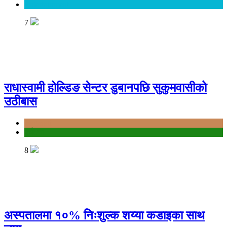
Entertainment
7
राधास्वामी होल्डिङ सेन्टर डुबानपछि सुकुमवासीको
उठीबास
Bagmati
दुर्घटना
8
अस्पतालमा १०% निःशुल्क शय्या कडाइका साथ