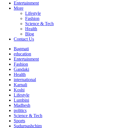
Entertainment
More
Lifestyle
Fashion
Science & Tech
Health
Blog
Contact Us
Bagmati
education
Entertainment
Fashion
Gandaki
Health
international
Karnali
Koshi
Lifestyle
Lumbini
Madhesh
politics
Science & Tech
Sports
Sudurpashchim