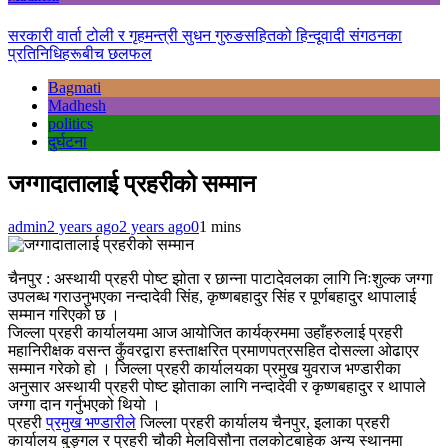
सरकारी वार्ता टोली र गृहमन्त्री सुधन गुरुङसहितको हिन्दूवादी संगठनका
प्रतिनिधिहरूबीच छलफल
Bagmati
Madhesh
politics
दुर्घटना
जग्गादातालाई प्रहरीको सम्मान
admin
2 years ago
2 years ago
0
1 mins
चैनपुर : अस्थायी प्रहरी पोष्ट झोता र छान्ना पाटादेवलका लागि निःशुल्क जग्गा
उपलब्ध गराउनुभएका नन्दादेवी सिंह, कृष्णबहादुर सिंह र पूर्णबहादुर थापालाई
सम्मान गरिएको छ ।
जिल्ला प्रहरी कार्यालयमा आज आयोजित कार्यक्रममा उहाँहरुलाई प्रहरी
महानिरीक्षक वसन्त कुँवरद्वारा हस्ताक्षरित प्रमाणपत्रसहित दोसल्ला ओढाएर
सम्मान गरेको हो । जिल्ला प्रहरी कार्यालयका प्रमुख युवराज भण्डारीका
अनुसार अस्थायी प्रहरी पोष्ट झोताका लागि नन्दादेवी र कृष्णबहादुर र थापाले
जग्गा दान गर्नुभएको थियो ।
प्रहरी
प्रमुख भण्डारीले
जिल्ला प्रहरी कार्यालय चैनपुर, इलाका प्रहरी
कार्यालय बु्ङ्गल र प्रहरी चौकी मेलविसौना तलकोटबाहेक अन्य स्थानमा