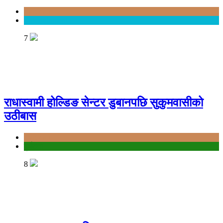
Bagmati
Entertainment
7
राधास्वामी होल्डिङ सेन्टर डुबानपछि सुकुमवासीको
उठीबास
Bagmati
दुर्घटना
8