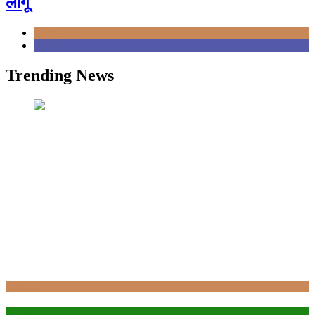
लागू
Bagmati
Health
Trending News
Bagmati
politics