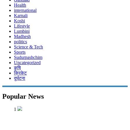
Health
international
Karnali
Koshi
Lifestyle
Lumbini
Madhesh
politics
Science & Tech
Sports
Sudurpashchim
Uncategorized
कृषि
क्रिकेट
दुर्घटना
Popular News
1