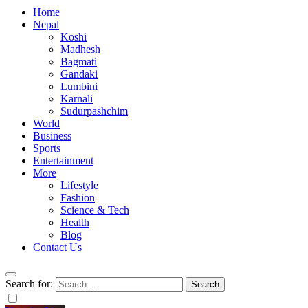
Home
Nepal
Koshi
Madhesh
Bagmati
Gandaki
Lumbini
Karnali
Sudurpashchim
World
Business
Sports
Entertainment
More
Lifestyle
Fashion
Science & Tech
Health
Blog
Contact Us
Search for: