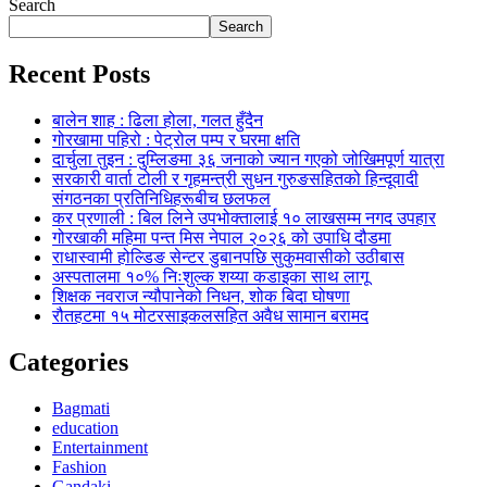
Search
Search
Recent Posts
बालेन शाह : ढिला होला, गलत हुँदैन
गोरखामा पहिरो : पेट्रोल पम्प र घरमा क्षति
दार्चुला तुइन : दुम्लिङमा ३६ जनाको ज्यान गएको जोखिमपूर्ण यात्रा
सरकारी वार्ता टोली र गृहमन्त्री सुधन गुरुङसहितको हिन्दूवादी
संगठनका प्रतिनिधिहरूबीच छलफल
कर प्रणाली : बिल लिने उपभोक्तालाई १० लाखसम्म नगद उपहार
गोरखाकी महिमा पन्त मिस नेपाल २०२६ को उपाधि दौडमा
राधास्वामी होल्डिङ सेन्टर डुबानपछि सुकुमवासीको उठीबास
अस्पतालमा १०% निःशुल्क शय्या कडाइका साथ लागू
शिक्षक नवराज न्यौपानेको निधन, शोक बिदा घोषणा
रौतहटमा १५ मोटरसाइकलसहित अवैध सामान बरामद
Categories
Bagmati
education
Entertainment
Fashion
Gandaki