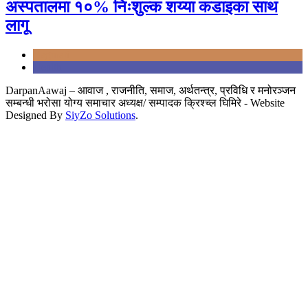
अस्पतालमा १०% निःशुल्क शय्या कडाइका साथ
लागू
Bagmati
Health
DarpanAawaj – आवाज , राजनीति, समाज, अर्थतन्त्र, प्रविधि र मनोरञ्जन
सम्बन्धी भरोसा योग्य समाचार अध्यक्ष/ सम्पादक क्रिश्च्ल घिमिरे - Website
Designed By
SiyZo Solutions
.