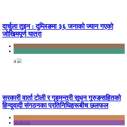
दार्चुला तुइन : दुम्लिङमा ३६ जनाको ज्यान गएको
जोखिमपूर्ण यात्रा
Karnali
Sudurpashchim
4
सरकारी वार्ता टोली र गृहमन्त्री सुधन गुरुङसहितको
हिन्दूवादी संगठनका प्रतिनिधिहरूबीच छलफल
Bagmati
Madhesh