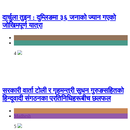
दार्चुला तुइन : दुम्लिङमा ३६ जनाको ज्यान गएको
जोखिमपूर्ण यात्रा
Karnali
Sudurpashchim
4
सरकारी वार्ता टोली र गृहमन्त्री सुधन गुरुङसहितको
हिन्दूवादी संगठनका प्रतिनिधिहरूबीच छलफल
Bagmati
Madhesh
5