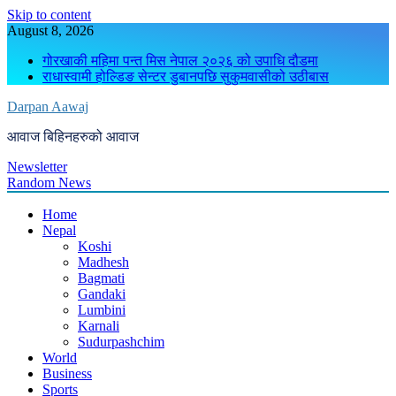
Skip to content
August 8, 2026
गोरखाकी महिमा पन्त मिस नेपाल २०२६ को उपाधि दौडमा
राधास्वामी होल्डिङ सेन्टर डुबानपछि सुकुमवासीको उठीबास
Darpan Aawaj
आवाज बिहिनहरुको आवाज
Newsletter
Random News
Home
Nepal
Koshi
Madhesh
Bagmati
Gandaki
Lumbini
Karnali
Sudurpashchim
World
Business
Sports