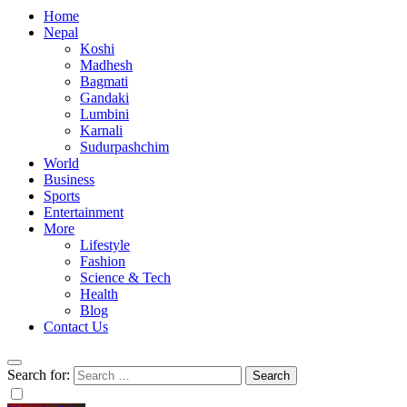
Home
Nepal
Koshi
Madhesh
Bagmati
Gandaki
Lumbini
Karnali
Sudurpashchim
World
Business
Sports
Entertainment
More
Lifestyle
Fashion
Science & Tech
Health
Blog
Contact Us
Search for: