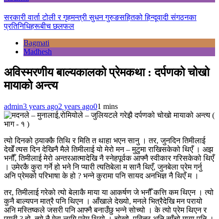
सरकारी वार्ता टोली र गृहमन्त्री सुधन गुरुङसहितको हिन्दूवादी संगठनका
प्रतिनिधिहरूबीच छलफल
Bagmati
Madhesh
अविस्मरणीय बाल्यकालको प्रेमकथा : दर्पणको चोखो
मायाको अन्त्य
admin
3 years ago
2 years ago
0
1 mins
त्यो दिनको ठ्याक्कै तिथि र मिति त थाहा भएन सानु । तर, जुनदिन तिमीलाई
देखेँ त्यस दिन देखिनै मैले तिमीलाई यो मेरो मन – मुटुमा राखिसकेको थिएँ । अझ
भनौँ, तिमीलाई मेरो अन्तरआत्मादेखि नै स्नेहपूर्वक आफ्नै स्वीकार गरिसकेको थिएँ
। उमेरकै कुरा गर्ने हो भने नि प्यारी त्यतिबेला म सानै थिएँ, जुनबेला प्रेम गर्नु
अनि प्रेमको परिभाषा के हो ? भन्ने कुरामा पनि सायद अनभिज्ञ नै थिएँ म ।
तर, तिमीलाई गरेको त्यो बेलाकै माया या आकर्षण जे भनौँ कत्ति कम थिएन । त्यो
कुनै बाल्यपन मात्रै पनि थिएन । आँखाले देख्यो, मनले भित्रैदेखि मन परायो
अनि मस्तिष्कले जसरी पनि आफ्नै बनाउँछु भन्ने सोच्यो । के त्यो प्रेम थिएन र
प्यारी ? हो, त्यो नै मेरा लागि प्रेम थियो । चोखो, पवित्र अनि साँचो माया पनि ।