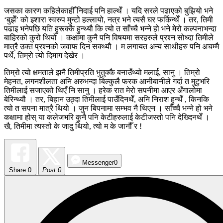
जसका कारण कहिलेकाहीँ निदाई पनि हाल्थेँ । यदि सरले पढाएको बुझियो भने
‘बुझेँ’ को इशारा स्वरुप मुन्टो हल्लायो, नत्र भने त्यसै घर फर्किन्थेँ । तर, तिमी
पढाइ भनेपछि यति हुरूक्कै हुन्थ्यौ कि त्यो त साँच्चै भन्ने हो भने मेरो कल्पनाभन्दा
बाहिरको कुरो थियो । कक्षामा कुनै पनि विषयमा सरहरुले प्रश्न सोध्दा तिमीले
मात्रै उक्त प्रश्नको जवाफ दिन सक्थ्यौ । म लगायत अन्य साथीहरु पनि अचम्मै
पर्थे, तिम्रो त्यो दिमाग देखेर ।
तिम्रो त्यो क्षमताले झनै तिमीप्रति भुतुक्कै बनाउँथ्यो मलाई, सानु । तिम्रो
मेहनत, लगनशीलता अनि अरुभन्दा बिल्कुलै फरक आनीबानीले गर्दा त मुटुभरि
तिमीलाई सजाएको थिएँ नि सानु । हरेक रात मेरो सपनीमा आएर अँगालोमा
बेरिन्थ्यौ । तर, बिहान उठ्दा तिमीलाई पाउँदिनथेँ, अनि निराश हुन्थेँ , किनकि
त्यो त सपना मात्रै थियो । जुन बिपनामा सम्भव नै थिएन । साँच्चै भन्ने हो भने
कक्षामा होस् या कलेजभरि कुनै पनि केटीहरुलाई केटीजस्तो पनि देख्दिनथेँ ।
खै, तिमीमा त्यस्तो के जादु थियो, त्यो म के जानौँ र !
Messenger
0
Share
0
Post 0