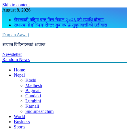
Skip to content
August 8, 2026
गोरखाकी महिमा पन्त मिस नेपाल २०२६ को उपाधि दौडमा
राधास्वामी होल्डिङ सेन्टर डुबानपछि सुकुमवासीको उठीबास
Darpan Aawaj
आवाज बिहिनहरुको आवाज
Newsletter
Random News
Home
Nepal
Koshi
Madhesh
Bagmati
Gandaki
Lumbini
Karnali
Sudurpashchim
World
Business
Sports