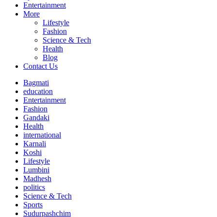
Entertainment
More
Lifestyle
Fashion
Science & Tech
Health
Blog
Contact Us
Bagmati
education
Entertainment
Fashion
Gandaki
Health
international
Karnali
Koshi
Lifestyle
Lumbini
Madhesh
politics
Science & Tech
Sports
Sudurpashchim