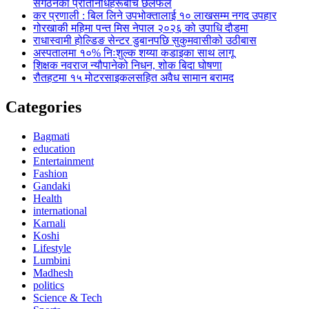
संगठनका प्रतिनिधिहरूबीच छलफल
कर प्रणाली : बिल लिने उपभोक्तालाई १० लाखसम्म नगद उपहार
गोरखाकी महिमा पन्त मिस नेपाल २०२६ को उपाधि दौडमा
राधास्वामी होल्डिङ सेन्टर डुबानपछि सुकुमवासीको उठीबास
अस्पतालमा १०% निःशुल्क शय्या कडाइका साथ लागू
शिक्षक नवराज न्यौपानेको निधन, शोक बिदा घोषणा
रौतहटमा १५ मोटरसाइकलसहित अवैध सामान बरामद
Categories
Bagmati
education
Entertainment
Fashion
Gandaki
Health
international
Karnali
Koshi
Lifestyle
Lumbini
Madhesh
politics
Science & Tech