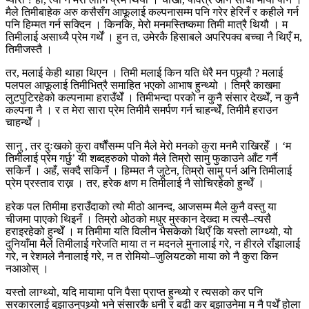
मैले तिमीबाहेक अरु कसैसँग आफूलाई कल्पनासम्म पनि गरेर हेरिनँ र कहीले गर्न
पनि हिम्मत गर्न सक्दिन । किनकि, मेरो मनमस्तिष्कमा तिमी मात्रै थियौ । म
तिमीलाई असाध्यै प्रेम गर्थें । हुन त, उमेरकै हिसाबले अपरिपक्व बच्चा नै थिएँ म,
तिमीजस्तै ।
तर, मलाई केही थाहा थिएन । तिमी मलाई किन यति धेरै मन पछ्र्यौ ? मलाई
पलपल आफूलाई तिमीभित्रै समाहित भएको आभाष हुन्थ्यो । तिम्रै काखमा
लुटपुटिरहेको कल्पनामा हराउँथेँ । तिमीभन्दा परको न कुनै संसार देख्थेँ, न कुनै
कल्पना नै । र त मेरा सारा प्रेम तिमीमै समर्पण गर्न चाहन्थेँ, तिमीमै हराउन
चाहन्थेँ ।
सानु , तर दुःखको कुरा वर्षौंसम्म पनि मैले मेरो मनको कुरा मनमै राखिरहेँ । ‘म
तिमीलाई प्रेम गर्छु’ यी शब्दहरुको पोको मैले तिम्रो सामु फुकाउने आँट गर्नै
सकिनँ । अहँ, सक्दै सकिनँ । हिम्मत नै जुटेन, तिम्रो सामु पर्न अनि तिमीलाई
प्रेम प्रस्ताव राख्न । तर, हरेक क्षण म तिमीलाई नै सोचिरहेको हुन्थेँ ।
हरेक पल तिमीमा हराउँदाको त्यो मीठो आनन्द, आजसम्म मैले कुनै वस्तु या
चीजमा पाएको थिइनँ । तिम्रो ओठको मधुर मुस्कान देख्दा म त्यसै–त्यसै
हराइरहेको हुन्थेँ । म तिमीमा यति विलीन भैसकेको थिएँ कि यस्तो लाग्थ्यो, यो
दुनियाँमा मैले तिमीलाई गरेजति माया त न मदनले मुनालाई गरे, न हीरले राँझालाई
गरे, न रेशमले नैनालाई गरे, न त रोमियो–जुलियटको माया को नै कुरा किन
नआओस् ।
यस्तो लाग्थ्यो, यदि मायामा पनि पैसा प्राप्त हुन्थ्यो र त्यसको कर पनि
सरकारलाई बुझाउनुपथ्र्यो भने संसारकै धनी र बढी कर बुझाउनेमा म नै पर्थें होला