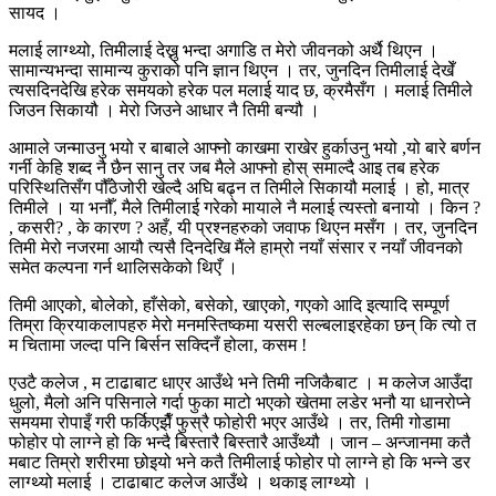
सायद ।
मलाई लाग्थ्यो, तिमीलाई देख्नु भन्दा अगाडि त मेरो जीवनको अर्थै थिएन ।
सामान्यभन्दा सामान्य कुराको पनि ज्ञान थिएन । तर, जुनदिन तिमीलाई देखेँ
त्यसदिनदेखि हरेक समयको हरेक पल मलाई याद छ, क्रमैसँग । मलाई तिमीले
जिउन सिकायौ । मेरो जिउने आधार नै तिमी बन्यौ ।
आमाले जन्माउनु भयो र बाबाले आफ्नो काखमा राखेर हुर्काउनु भयो ,यो बारे बर्णन
गर्नी केहि शब्द नै छैन सानु तर जब मैले आफ्नो होस् समाल्दै आइ तब हरेक
परिस्थितिसँग पौँठेजोरी खेल्दै अघि बढ्न त तिमीले सिकायौ मलाई । हो, मात्र
तिमीले । या भनौँ, मैले तिमीलाई गरेको मायाले नै मलाई त्यस्तो बनायो । किन ?
, कसरी? , के कारण ? अहँ, यी प्रश्नहरुको जवाफ थिएन मसँग । तर, जुनदिन
तिमी मेरो नजरमा आयौ त्यसै दिनदेखि मैंले हाम्रो नयाँ संसार र नयाँ जीवनको
समेत कल्पना गर्न थालिसकेको थिएँ ।
तिमी आएको, बोलेको, हाँसेको, बसेको, खाएको, गएको आदि इत्यादि सम्पूर्ण
तिम्रा क्रियाकलापहरु मेरो मनमस्तिष्कमा यसरी सल्बलाइरहेका छन् कि त्यो त
म चितामा जल्दा पनि बिर्सन सक्दिनँ होला, कसम !
एउटै कलेज , म टाढाबाट धाएर आउँथे भने तिमी नजिकैबाट । म कलेज आउँदा
धुलो, मैलो अनि पसिनाले गर्दा फुका माटो भएको खेतमा लडेर भनौ या धानरोप्ने
समयमा रोपाइँ गरी फर्किएझैँ फुस्रै फोहोरी भएर आउँथे । तर, तिमी गोडामा
फोहोर पो लाग्ने हो कि भन्दै बिस्तारै बिस्तारै आउँथ्यौ । जान – अन्जानमा कतै
मबाट तिम्रो शरीरमा छोइयो भने कतै तिमीलाई फोहोर पो लाग्ने हो कि भन्ने डर
लाग्थ्यो मलाई । टाढाबाट कलेज आउँथे । थकाइ लाग्थ्यो ।