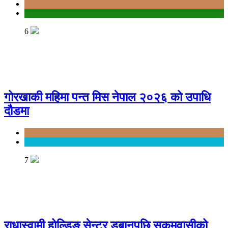
Bagmati
education
6
गोरखाकी महिमा पन्त मिस नेपाल २०२६ को उपाधि
दौडमा
Bagmati
Entertainment
7
राधास्वामी होल्डिङ सेन्टर डुबानपछि सुकुमवासीको