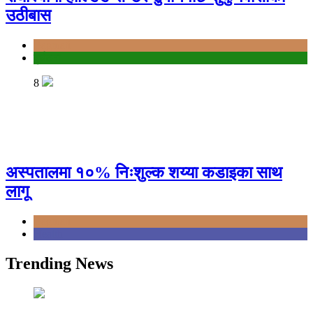
उठीबास
Bagmati
दुर्घटना
8
अस्पतालमा १०% निःशुल्क शय्या कडाइका साथ
लागू
Bagmati
Health
Trending News