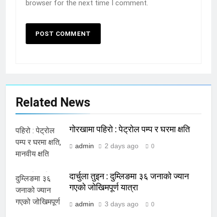
browser for the next time I comment.
5
कर प्रणाली : बिल लिने उपभोक्तालाई १०
Related News
लाखसम्म नगद उपहार
BAGMATI
EDUCATION
गोरखामा पहिरो : पेट्रोल पम्प र घरमा क्षति
admin
2 days ago
6
0
गोरखाकी महिमा पन्त मिस नेपाल २०२६
को उपाधि दौडमा
दार्चुला तुइन : दुम्लिङमा ३६ जनाको ज्यान
BAGMATI
ENTERTAINMENT
गएको जोखिमपूर्ण यात्रा
admin
3 days ago
0
7