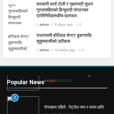
राधास्वामी होल्डिङ सेन्टर डुबानपछि
सरकारी वार्ता टोली र गृहमन्त्री सुधन
सुकुमवासीको उठीबास
गुरुङसहितको हिन्दूवादी संगठनका
प्रतिनिधिहरूबीच छलफल
BAGMATI
दुर्घटना
admin
6 days ago
0
8
राधास्वामी होल्डिङ सेन्टर डुबानपछि
अस्पतालमा १०% निःशुल्क शय्या कडाइका
सुकुमवासीको उठीबास
साथ लागू
admin
4 weeks ago
0
BAGMATI
HEALTH
1
बालेन शाह : ढिला होला, गलत हुँदैन
Popular News
BAGMATI
POLITICS
2
गोरखामा पहिरो : पेट्रोल पम्प र घरमा क्षति