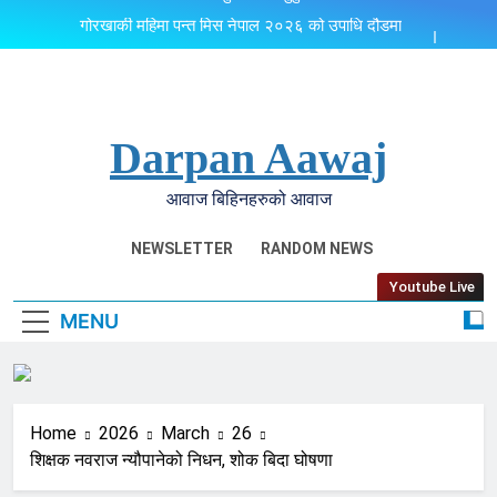
Skip
गोरखाकी महिमा पन्त मिस नेपाल २०२६ को उपाधि दौडमा
to
राधास्वामी होल्डिङ सेन्टर डुबानपछि सुकुमवासीको उठीबास
content
Darpan Aawaj
आवाज बिहिनहरुको आवाज
NEWSLETTER
RANDOM NEWS
Youtube Live
MENU
Home
2026
March
26
शिक्षक नवराज न्यौपानेको निधन, शोक बिदा घोषणा