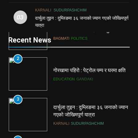
बालेन शाह : ढिला होला, गलत हुँदैन
BAGMATI
HEALTH
BAGMATI
POLITICS
KARNALI
SUDURPASHCHIM
03
1
दार्चुला तुइन : दुम्लिङमा ३६ जनाको ज्यान गएको जोखिमपूर्ण
यात्रा
2
बालेन शाह : ढिला होला, गलत हुँदैन
Recent News
BAGMATI
POLITICS
गोरखामा पहिरो : पेट्रोल पम्प र घरमा क्षति
EDUCATION
GANDAKI
2
3
गोरखामा पहिरो : पेट्रोल पम्प र घरमा क्षति
दार्चुला तुइन : दुम्लिङमा ३६ जनाको ज्यान
EDUCATION
GANDAKI
गएको जोखिमपूर्ण यात्रा
KARNALI
SUDURPASHCHIM
3
दार्चुला तुइन : दुम्लिङमा ३६ जनाको ज्यान
4
गएको जोखिमपूर्ण यात्रा
सरकारी वार्ता टोली र गृहमन्त्री सुधन
KARNALI
SUDURPASHCHIM
गुरुङसहितको हिन्दूवादी संगठनका
प्रतिनिधिहरूबीच छलफल
BAGMATI
MADHESH