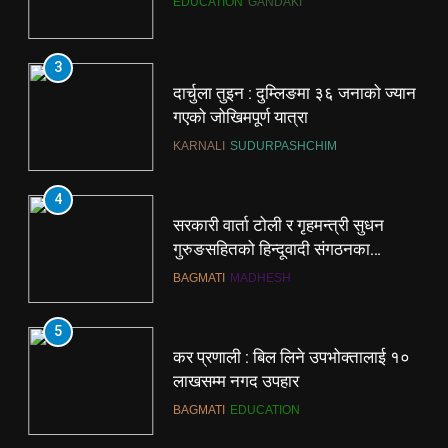
EDUCATION
GANDAKI
3
दार्चुला तुइन : दुम्लिङमा ३६ जनाको ज्यान
गएको जोखिमपूर्ण यात्रा
KARNALI
SUDURPASHCHIM
4
सरकारी वार्ता टोली र गृहमन्त्री सुधन
गुरुङसहितको हिन्दूवादी संगठनका
प्रतिनिधिहरूबीच छलफल
BAGMATI
MADHESH
5
कर प्रणाली : बिल लिने उपभोक्तालाई १०
लाखसम्म नगद उपहार
BAGMATI
EDUCATION
5