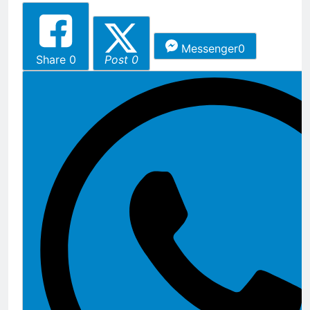
Messenger
0
Share
0
Post 0