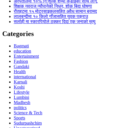
अस्पतालमा १०% निःशुल्क शय्या कडाइका साथ लागू
शिक्षक नवराज न्यौपानेको निधन, शोक बिदा घोषणा
रौतहटमा १५ मोटरसाइकलसहित अवैध सामान बरामद
लालबन्दीमा १० किलो गाँजासहित युवक पक्राउ
सर्लाही मा स्कारपियोले ठक्कर दिदा एक जनाको मृत्यु
Categories
Bagmati
education
Entertainment
Fashion
Gandaki
Health
international
Karnali
Koshi
Lifestyle
Lumbini
Madhesh
politics
Science & Tech
Sports
Sudurpashchim