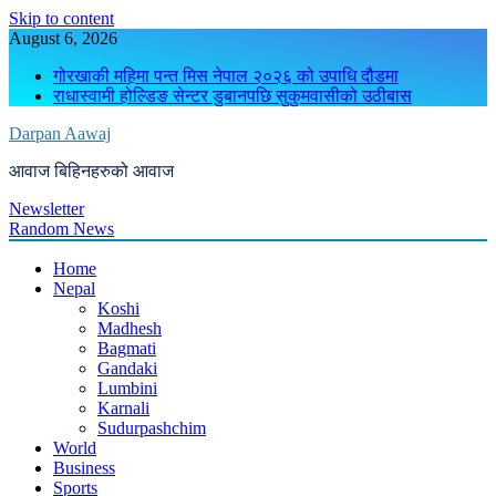
Skip to content
August 6, 2026
गोरखाकी महिमा पन्त मिस नेपाल २०२६ को उपाधि दौडमा
राधास्वामी होल्डिङ सेन्टर डुबानपछि सुकुमवासीको उठीबास
Darpan Aawaj
आवाज बिहिनहरुको आवाज
Newsletter
Random News
Home
Nepal
Koshi
Madhesh
Bagmati
Gandaki
Lumbini
Karnali
Sudurpashchim
World
Business
Sports