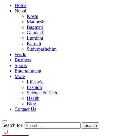
Home
Nepal
Koshi
Madhesh
Bagmati
Gandaki
Lumbini
Karnali
Sudurpashchim
World
Business
Sports
Entertainment
More
Lifestyle
Fashion
Science & Tech
Health
Blog
Contact Us
Search for: