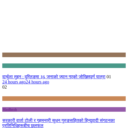
Karnali
Sudurpashchim
दार्चुला तुइन : दुम्लिङमा ३६ जनाको ज्यान गएको जोखिमपूर्ण यात्रा
01
24 hours ago
24 hours ago
02
Bagmati
Madhesh
सरकारी वार्ता टोली र गृहमन्त्री सुधन गुरुङसहितको हिन्दूवादी संगठनका
प्रतिनिधिहरूबीच छलफल