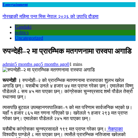
Entertainment
गोरखाकी महिमा पन्त मिस नेपाल २०२६ को उपाधि दौडमा
Gandaki
politics
Uncategorized
रुपन्देही–२ मा प्रारम्भिक मतगणनामा रास्वपा अगाडि
admin
5 months ago
5 months ago
0
1 mins
रूपन्देही ।
रुपन्देही–२ को प्रारम्भिक मतगणनामा रास्वपाका शुलभ खरेल
अगाडि छन्। यसबीच उनले ४ हजार ७४ मत प्राप्त गरेका छन्। एमालेका विष्णु
पौडेलले ८ सय ४५ मत पाएका छन्। कांग्रेसका चुन्नप्रसाद शर्मा पौडेल तेस्रो
स्थानमा छन्।
त्यसपछि बुटवल उपमहानगरपालिका–१ को मत परिणाम सार्वजनिक भएको छ।
यहाँ १ हजार ८६५ मत गणना गरिएको छ। खरेलले १ हजार २९३ मत प्राप्त
गरेका छन्। एमालेका पौडेलले २४५ मत पाएका छन्।
यसैबीच कांग्रेसका चुन्नप्रसादले १९९ मत प्राप्त गरेका छन्।
नेकपाका
विश्वदीप पाण्डेले ८ मत पाएका छन्। त्यसैले प्रारम्भिक नतिजामा खरेलको