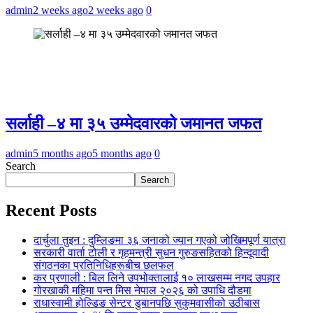
admin
2 weeks ago
2 weeks ago
0
सर्लाही –४ मा ३५ उम्मेदवारको जमानत जफत
admin
5 months ago
5 months ago
0
Search
Search
Recent Posts
दार्चुला तुइन : दुम्लिङमा ३६ जनाको ज्यान गएको जोखिमपूर्ण यात्रा
सरकारी वार्ता टोली र गृहमन्त्री सुधन गुरुङसहितको हिन्दूवादी
संगठनका प्रतिनिधिहरूबीच छलफल
कर प्रणाली : बिल लिने उपभोक्तालाई १० लाखसम्म नगद उपहार
गोरखाकी महिमा पन्त मिस नेपाल २०२६ को उपाधि दौडमा
राधास्वामी होल्डिङ सेन्टर डुबानपछि सुकुमवासीको उठीबास