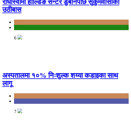
राधास्वामी होल्डिङ सेन्टर डुबानपछि सुकुमवासीको
उठीबास
Bagmati
दुर्घटना
6
अस्पतालमा १०% निःशुल्क शय्या कडाइका साथ
लागू
Bagmati
Health
7