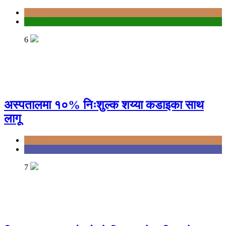
Bagmati
दुर्घटना
6
अस्पतालमा १०% निःशुल्क शय्या कडाइका साथ
लागू
Bagmati
Health
7