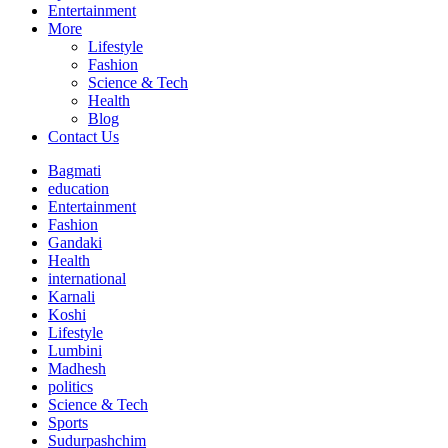
Entertainment
More
Lifestyle
Fashion
Science & Tech
Health
Blog
Contact Us
Bagmati
education
Entertainment
Fashion
Gandaki
Health
international
Karnali
Koshi
Lifestyle
Lumbini
Madhesh
politics
Science & Tech
Sports
Sudurpashchim