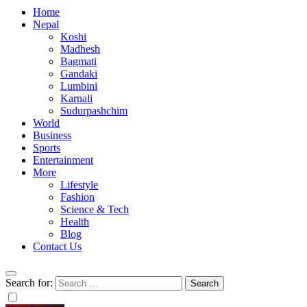
Home
Nepal
Koshi
Madhesh
Bagmati
Gandaki
Lumbini
Karnali
Sudurpashchim
World
Business
Sports
Entertainment
More
Lifestyle
Fashion
Science & Tech
Health
Blog
Contact Us
Search for: