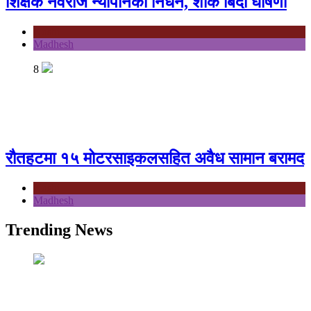
शिक्षक नवराज न्यौपानेको निधन, शोक बिदा घोषणा
Koshi
Madhesh
8
रौतहटमा १५ मोटरसाइकलसहित अवैध सामान बरामद
Koshi
Madhesh
Trending News