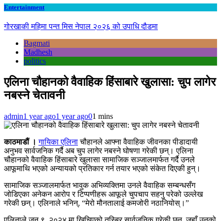
Entertainment
गोरखाकी महिमा पन्त मिस नेपाल २०२६ को उपाधि दौडमा
Bagmati
Madhesh
politics
एलिना चौहानको वैवाहिक हिंसाबारे खुलासा: चुप लागेर
नबस्ने चेतावनी
admin
1 year ago
1 year ago
0
1 mins
काठमाडौं ।
गायिका एलिना
चौहानले आफ्ना वैवाहिक जीवनका पीडादायी
अनुभव सार्वजनिक गर्दै अब चुप लागेर नबस्ने घोषणा गरेकी छन्। एलिना
चौहानको वैवाहिक हिंसाबारे खुलासा सामाजिक सञ्जालमार्फत गर्दै उनले
आफूमाथि भएको अन्यायको प्रतिकार गर्न तयार भएको संकेत दिएकी हुन्।
सामाजिक सञ्जालमार्फत भावुक अभिव्यक्तिमा उनले वैवाहिक सम्बन्धसँग
जोडिएका अनेकन आरोप र टिप्पणीहरू आफूले चुपचाप सहनु परेको उल्लेख
गरेकी छन्। एलिनाले भनिन्, “मेरो मौनतालाई कमजोरी नठानियोस्।”
एलिनाले जुन ९, २०२४ मा खिचिएको तस्बिर सार्वजनिक गरेकी छन्, जहाँ उनको