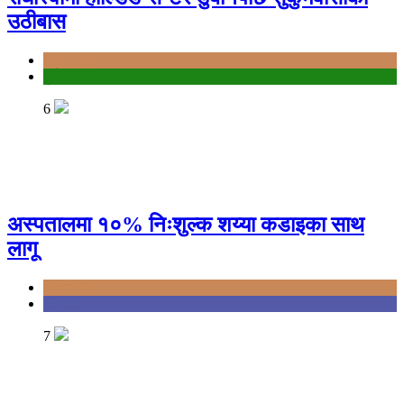
उठीबास
Bagmati
दुर्घटना
6
अस्पतालमा १०% निःशुल्क शय्या कडाइका साथ
लागू
Bagmati
Health
7