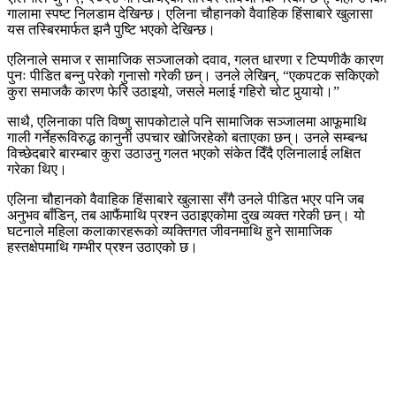
गालामा स्पष्ट निलडाम देखिन्छ। एलिना चौहानको वैवाहिक हिंसाबारे खुलासा
यस तस्बिरमार्फत झनै पुष्टि भएको देखिन्छ।
एलिनाले समाज र सामाजिक सञ्जालको दवाव, गलत धारणा र टिप्पणीकै कारण
पुनः पीडित बन्नु परेको गुनासो गरेकी छन्। उनले लेखिन्, “एकपटक सकिएको
कुरा समाजकै कारण फेरि उठाइयो, जसले मलाई गहिरो चोट पुर्‍यायो।”
साथै, एलिनाका पति विष्णु सापकोटाले पनि सामाजिक सञ्जालमा आफूमाथि
गाली गर्नेहरूविरुद्ध कानुनी उपचार खोजिरहेको बताएका छन्। उनले सम्बन्ध
विच्छेदबारे बारम्बार कुरा उठाउनु गलत भएको संकेत दिँदै एलिनालाई लक्षित
गरेका थिए।
एलिना चौहानको वैवाहिक हिंसाबारे खुलासा सँगै उनले पीडित भएर पनि जब
अनुभव बाँडिन्, तब आफैंमाथि प्रश्न उठाइएकोमा दुख व्यक्त गरेकी छन्। यो
घटनाले महिला कलाकारहरूको व्यक्तिगत जीवनमाथि हुने सामाजिक
हस्तक्षेपमाथि गम्भीर प्रश्न उठाएको छ।