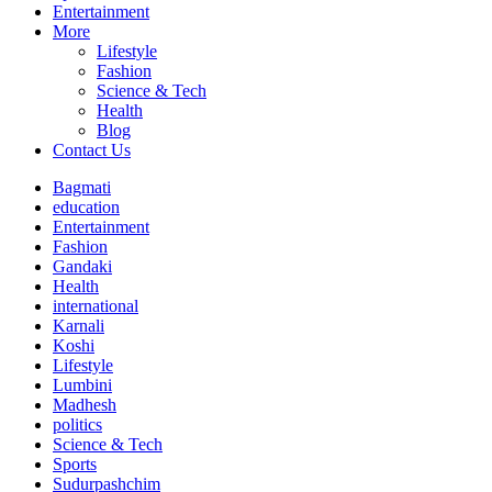
Entertainment
More
Lifestyle
Fashion
Science & Tech
Health
Blog
Contact Us
Bagmati
education
Entertainment
Fashion
Gandaki
Health
international
Karnali
Koshi
Lifestyle
Lumbini
Madhesh
politics
Science & Tech
Sports
Sudurpashchim