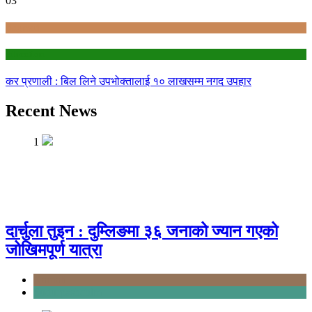
03
Bagmati
education
कर प्रणाली : बिल लिने उपभोक्तालाई १० लाखसम्म नगद उपहार
Recent News
1
दार्चुला तुइन : दुम्लिङमा ३६ जनाको ज्यान गएको
जोखिमपूर्ण यात्रा
Karnali
Sudurpashchim