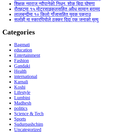
शिक्षक नवराज न्यौपानेको निधन, शोक बिदा घोषणा
रौतहटमा १५ मोटरसाइकलसहित अवैध सामान बरामद
लालबन्दीमा १० किलो गाँजासहित युवक पक्राउ
सर्लाही मा स्कारपियोले ठक्कर दिदा एक जनाको मृत्यु
Categories
Bagmati
education
Entertainment
Fashion
Gandaki
Health
international
Karnali
Koshi
Lifestyle
Lumbini
Madhesh
politics
Science & Tech
Sports
Sudurpashchim
Uncategorized