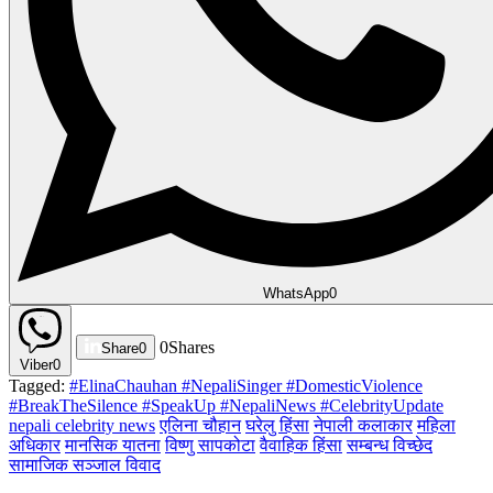
WhatsApp
0
0
Shares
Share
0
Viber
0
Tagged:
#ElinaChauhan #NepaliSinger #DomesticViolence
#BreakTheSilence #SpeakUp #NepaliNews #CelebrityUpdate
nepali celebrity news
एलिना चौहान
घरेलु हिंसा
नेपाली कलाकार
महिला
अधिकार
मानसिक यातना
विष्णु सापकोटा
वैवाहिक हिंसा
सम्बन्ध विच्छेद
सामाजिक सञ्जाल विवाद