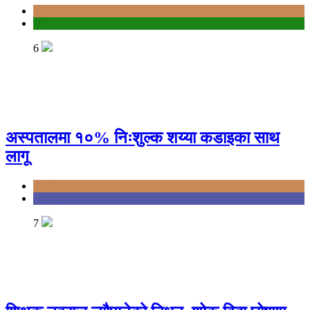
Bagmati
दुर्घटना
6
अस्पतालमा १०% निःशुल्क शय्या कडाइका साथ
लागू
Bagmati
Health
7