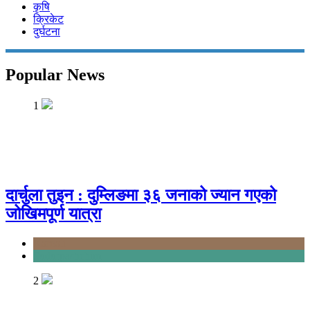
कृषि
क्रिकेट
दुर्घटना
Popular News
1
दार्चुला तुइन : दुम्लिङमा ३६ जनाको ज्यान गएको
जोखिमपूर्ण यात्रा
Karnali
Sudurpashchim
2