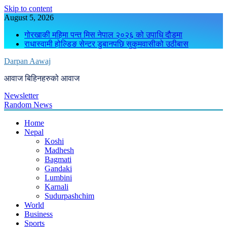
Skip to content
August 5, 2026
गोरखाकी महिमा पन्त मिस नेपाल २०२६ को उपाधि दौडमा
राधास्वामी होल्डिङ सेन्टर डुबानपछि सुकुमवासीको उठीबास
Darpan Aawaj
आवाज बिहिनहरुको आवाज
Newsletter
Random News
Home
Nepal
Koshi
Madhesh
Bagmati
Gandaki
Lumbini
Karnali
Sudurpashchim
World
Business
Sports