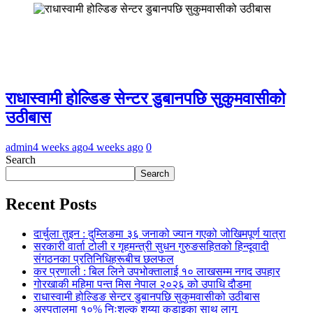
राधास्वामी होल्डिङ सेन्टर डुबानपछि सुकुमवासीको
उठीबास
admin
4 weeks ago
4 weeks ago
0
Search
Search
Recent Posts
दार्चुला तुइन : दुम्लिङमा ३६ जनाको ज्यान गएको जोखिमपूर्ण यात्रा
सरकारी वार्ता टोली र गृहमन्त्री सुधन गुरुङसहितको हिन्दूवादी
संगठनका प्रतिनिधिहरूबीच छलफल
कर प्रणाली : बिल लिने उपभोक्तालाई १० लाखसम्म नगद उपहार
गोरखाकी महिमा पन्त मिस नेपाल २०२६ को उपाधि दौडमा
राधास्वामी होल्डिङ सेन्टर डुबानपछि सुकुमवासीको उठीबास
अस्पतालमा १०% निःशुल्क शय्या कडाइका साथ लागू