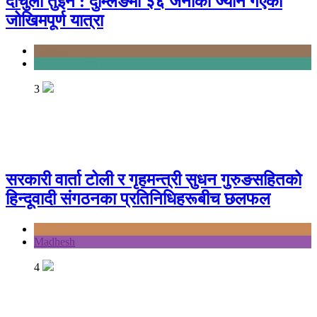
दार्चुला तुइन : दुम्लिङमा ३६ जनाको ज्यान गएको
जोखिमपूर्ण यात्रा
Karnali
Sudurpashchim
3
सरकारी वार्ता टोली र गृहमन्त्री सुधन गुरुङसहितको
हिन्दूवादी संगठनका प्रतिनिधिहरूबीच छलफल
Bagmati
Madhesh
4