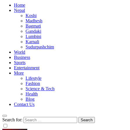
Home
Nepal
Koshi
Madhesh
Bagmati
Gandaki
Lumbini
Karnali
Sudurpashchim
World
Business
Sports
Entertainment
More
Lifestyle
Fashion
Science & Tech
Health
Blog
Contact Us
Search for: