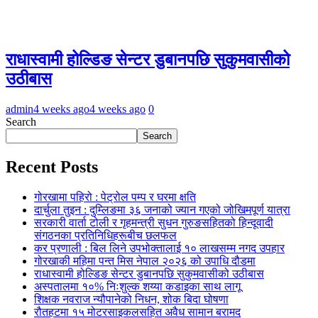
राधास्वामी होल्डिङ सेन्टर डुबानपछि सुकुमवासीको
उठीबास
admin
4 weeks ago
4 weeks ago
0
Search
Search
Recent Posts
गोरखामा पहिरो : पेट्रोल पम्प र घरमा क्षति
दार्चुला तुइन : दुम्लिङमा ३६ जनाको ज्यान गएको जोखिमपूर्ण यात्रा
सरकारी वार्ता टोली र गृहमन्त्री सुधन गुरुङसहितको हिन्दूवादी
संगठनका प्रतिनिधिहरूबीच छलफल
कर प्रणाली : बिल लिने उपभोक्तालाई १० लाखसम्म नगद उपहार
गोरखाकी महिमा पन्त मिस नेपाल २०२६ को उपाधि दौडमा
राधास्वामी होल्डिङ सेन्टर डुबानपछि सुकुमवासीको उठीबास
अस्पतालमा १०% निःशुल्क शय्या कडाइका साथ लागू
शिक्षक नवराज न्यौपानेको निधन, शोक बिदा घोषणा
रौतहटमा १५ मोटरसाइकलसहित अवैध सामान बरामद