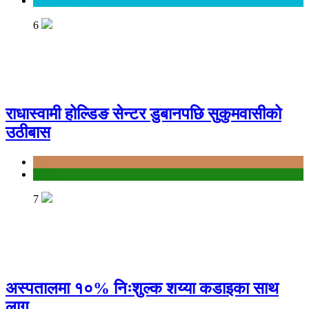
Entertainment
6
राधास्वामी होल्डिङ सेन्टर डुबानपछि सुकुमवासीको
उठीबास
Bagmati
दुर्घटना
7
अस्पतालमा १०% निःशुल्क शय्या कडाइका साथ
लागू