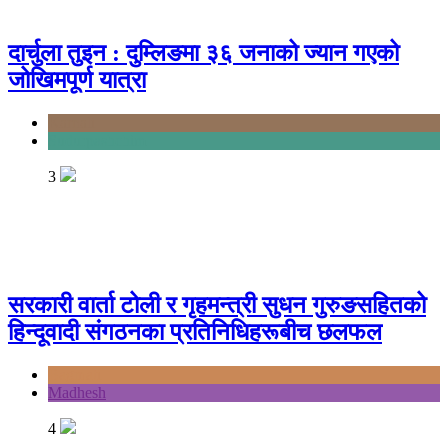
दार्चुला तुइन : दुम्लिङमा ३६ जनाको ज्यान गएको
जोखिमपूर्ण यात्रा
Karnali
Sudurpashchim
3
सरकारी वार्ता टोली र गृहमन्त्री सुधन गुरुङसहितको
हिन्दूवादी संगठनका प्रतिनिधिहरूबीच छलफल
Bagmati
Madhesh
4