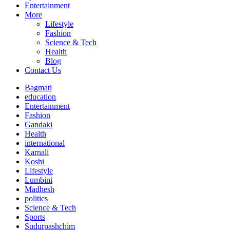
Entertainment
More
Lifestyle
Fashion
Science & Tech
Health
Blog
Contact Us
Bagmati
education
Entertainment
Fashion
Gandaki
Health
international
Karnali
Koshi
Lifestyle
Lumbini
Madhesh
politics
Science & Tech
Sports
Sudurpashchim