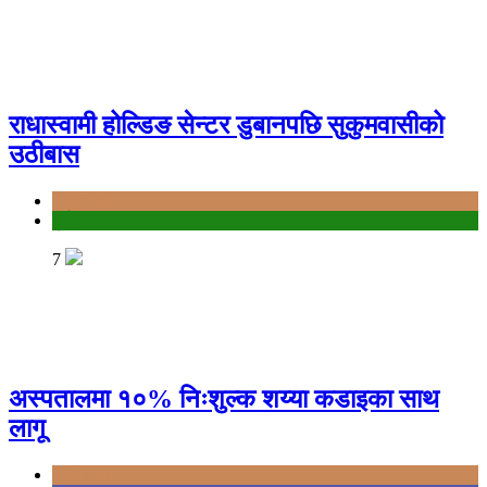
राधास्वामी होल्डिङ सेन्टर डुबानपछि सुकुमवासीको
उठीबास
Bagmati
दुर्घटना
7
अस्पतालमा १०% निःशुल्क शय्या कडाइका साथ
लागू
Bagmati