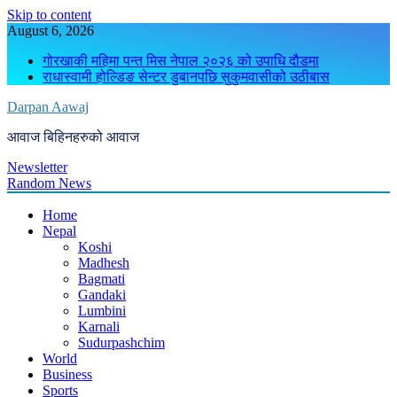
Skip to content
August 6, 2026
गोरखाकी महिमा पन्त मिस नेपाल २०२६ को उपाधि दौडमा
राधास्वामी होल्डिङ सेन्टर डुबानपछि सुकुमवासीको उठीबास
Darpan Aawaj
आवाज बिहिनहरुको आवाज
Newsletter
Random News
Home
Nepal
Koshi
Madhesh
Bagmati
Gandaki
Lumbini
Karnali
Sudurpashchim
World
Business
Sports